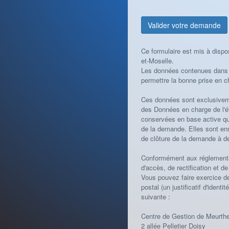
Ce formulaire est mis à dispo
et-Moselle.
Les données contenues dans c
permettre la bonne prise en 
Ces données sont exclusiveme
des Données en charge de l'é
conservées en base active qu
de la demande. Elles sont en
de clôture de la demande à de
Conformément aux réglementat
d'accès, de rectification et 
Vous pouvez faire exercice de
postal (un justificatif d'ident
suivante :
Centre de Gestion de Meurthe
2 allée Pelletier Doisy