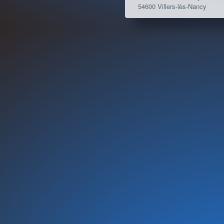
54600 Villers-lès-Nancy